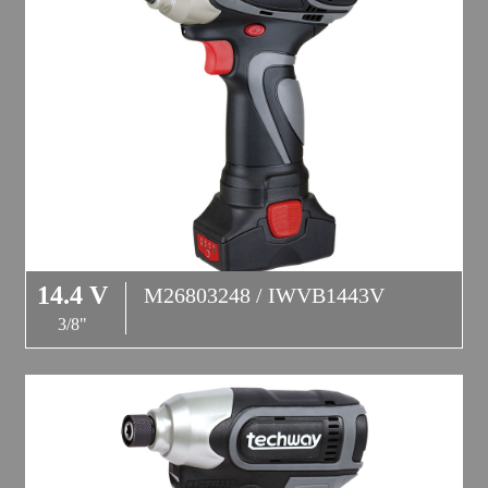
14.4 V
M26803248 / IWVB1443V
3/8"