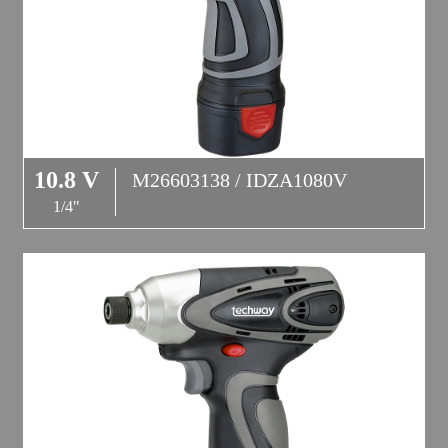
10.8 V
M26603138 / IDZA1080V
1/4"