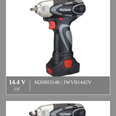
14.4 V
M26803148 / IWVB1442V
1/4"