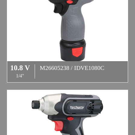
10.8 V
M26605238 / IDVE1080C
1/4"