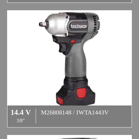
14.4 V
M26808148 / IWTA1443V
3/8"