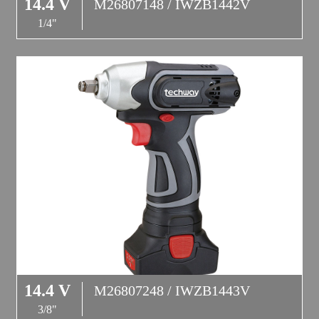
14.4 V
M26807148 / IWZB1442V
1/4"
14.4 V
M26807248 / IWZB1443V
3/8"