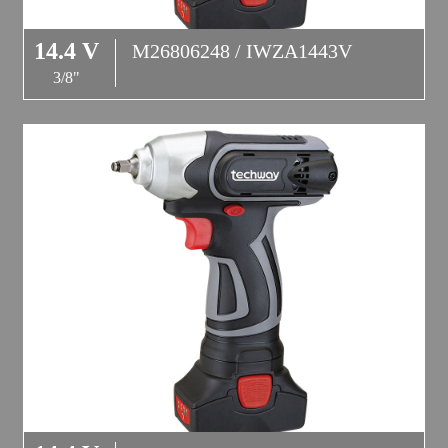
14.4 V
M26806248 / IWZA1443V
3/8"