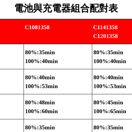
電池與充電器組合配對表
C1081358
C1141358
C1201358
80%:35min
80%:35min
100%:40min
100%:40min
80%:40min
80%:40min
100%:53min
100%:53min
80%:48min
80%:45min
100%:60min
100%:65min
80%:35min
80%:35min