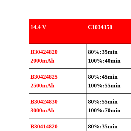
14.4 V
C1034358
B30424820
80%:35min
2000mAh
100%:40min
B30424825
80%:45min
2500mAh
100%:55min
B30424830
80%:55min
3000mAh
100%:70min
B30414820
80%:35min