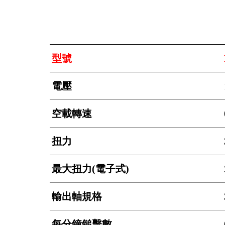
型號
電壓
空載轉速
扭力
最大扭力(電子式)
輸出軸規格
每分鐘鎚擊數