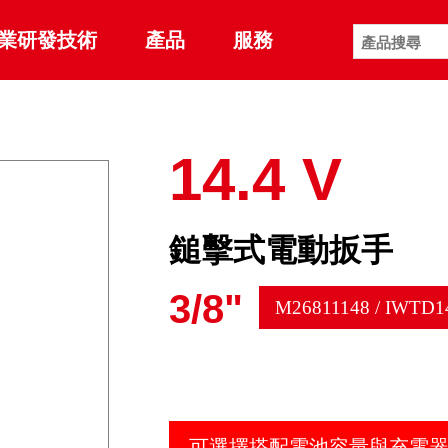
業研發技術
產品
服務
14.4 V
鎚擊式電動扳手
3/8"
M26811148 / IWTD
可選擇搭配電池容量與充電