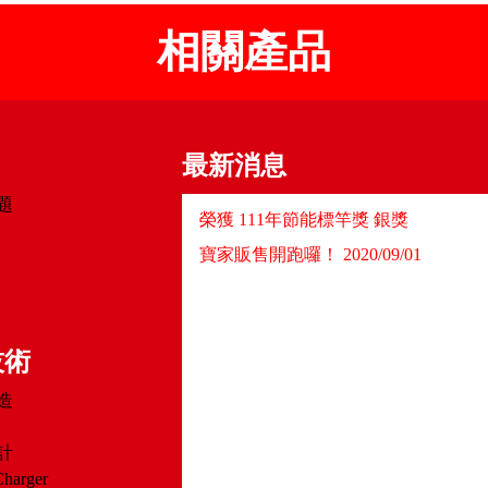
相關產品
最新消息
題
榮獲 111年節能標竿獎 銀獎
寶家販售開跑囉！ 2020/09/01
技術
造
計
Charger