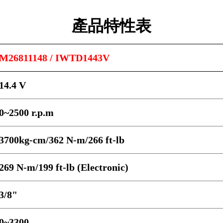
產品特性表
M26811148 / IWTD1443V
14.4 V
0~2500 r.p.m
3700kg-cm/362 N-m/266 ft-lb
269 N-m/199 ft-lb (Electronic)
3/8"
0~3300